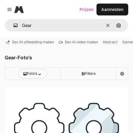
Magnific
Prijzen
Aanmelden
Close menu
Wissen
Zoeken
Een AI-afbeelding maken
Een AI-video maken
Abstract
Samen
Gear-Foto's
Foto's
Filters