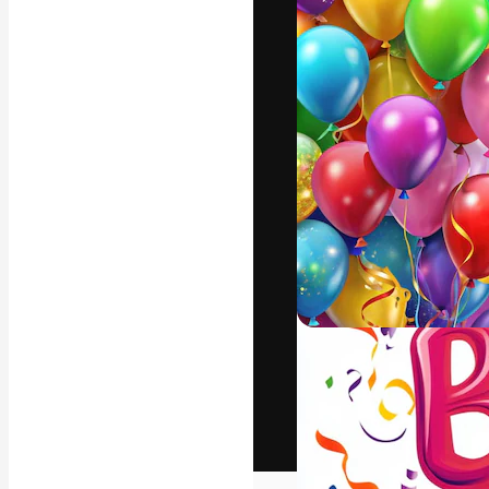
Het creatieve p
creëren. Meer 
onder creatiev
bureaus en stud
Nederlands
Copyright © 2010