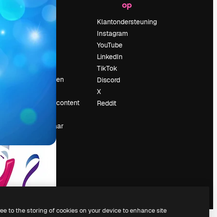
op
Prijzen
Over ons
Klantondersteuning
Reviews
Instagram
Vacatures
YouTube
Zoektrends
LinkedIn
Blog
TikTok
Evenementen
Discord
Slidesgo
X
rum
Verkoop je content
Reddit
Perszaal
Op zoek naar
magnific.ai
ree to the storing of cookies on your device to enhance site