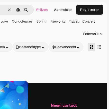
Prijzen
Aanmelden
Registreren
Wissen
Zoeken op afbeelding
Zoeken
Love
Condolences
Spring
Fireworks
Travel
Concert
Relevantie
sen
Bestandstype
Geavanceerd
Bedrijf
Neem contact