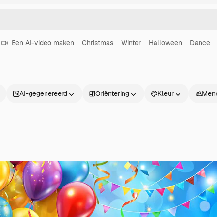
Een AI-video maken
Christmas
Winter
Halloween
Dance
AI-gegenereerd
Oriëntering
Kleur
Men
Producten
Aan de slag