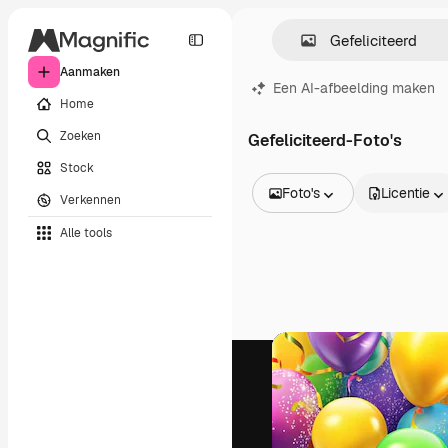
Aanmaken
Een AI-afbeelding maken
Home
Zoeken
Gefeliciteerd-Foto's
Stock
Foto's
Licentie
Verkennen
Alle afbeeldingen
Alle tools
Vectors
Illustraties
Foto's
PSD
Sjablonen
Mockups
Video's
Filmmateriaal
Dynamische afbeeldingen
Videosjablonen
Iconen
3D-modellen
Lettertypen