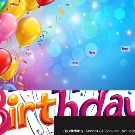
latform om je beste werk te
Spaces
Academy
dan 1 miljoen abonnees
AI-assistent
Documentatie
elingen, ondernemingen,
AI Image Generator
Ondersteuning
io's.
AI Video Generator
Algemene
voorwaarden
AI Voice Generator
Privacybeleid
Stockcontent
Originelen
MCP voor
New
New
Claude/ChatGPT
Cookiebeleid
Agenten
Vertrouwenscent
New
API
Partners
Mobiele app
Onderneming
Alle Magnific-tools
-
2026
Freepik Company S.L.U.
Alle rechten voorbehouden
.
By clicking “Accept All Cookies”, you ag