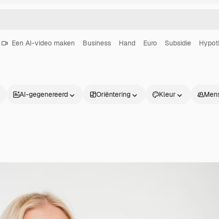
Een AI-video maken
Business
Hand
Euro
Subsidie
Hypot
AI-gegenereerd
Oriëntering
Kleur
Men
Producten
Aan de slag