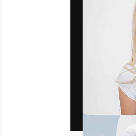
Het creatieve p
creëren. Meer 
onder creatiev
bureaus en stud
Nederlands
Copyright © 2010