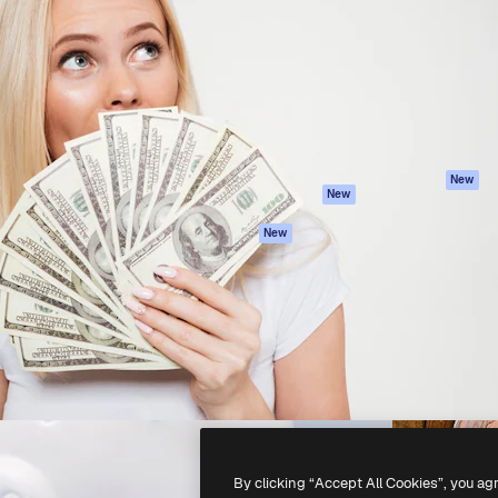
latform om je beste werk te
Spaces
Academy
dan 1 miljoen abonnees
AI-assistent
Documentatie
elingen, ondernemingen,
AI Image Generator
Ondersteuning
io's.
AI Video Generator
Algemene
voorwaarden
AI Voice Generator
Privacybeleid
Stockcontent
Originelen
MCP voor
New
New
Claude/ChatGPT
Cookiebeleid
Agenten
Vertrouwenscent
New
API
Partners
Mobiele app
Onderneming
Alle Magnific-tools
-
2026
Freepik Company S.L.U.
Alle rechten voorbehouden
.
By clicking “Accept All Cookies”, you ag