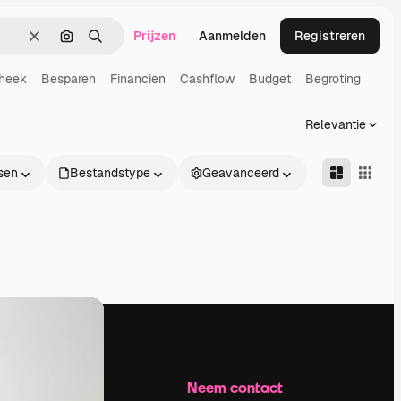
Prijzen
Aanmelden
Registreren
Wissen
Zoeken op afbeelding
Zoeken
heek
Besparen
Financien
Cashflow
Budget
Begroting
Relevantie
sen
Bestandstype
Geavanceerd
Bedrijf
Neem contact