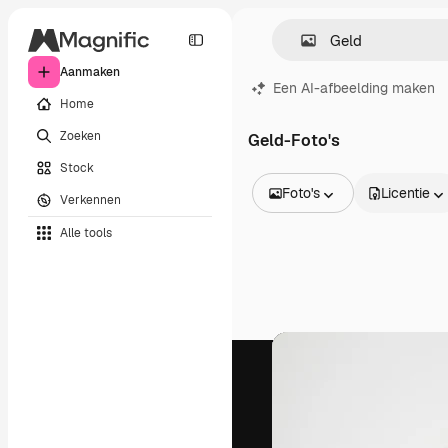
Aanmaken
Een AI-afbeelding maken
Home
Zoeken
Geld-Foto's
Stock
Foto's
Licentie
Verkennen
Alle afbeeldingen
Alle tools
Vectors
Illustraties
Foto's
PSD
Sjablonen
Mockups
Video's
Filmmateriaal
Dynamische afbeeldingen
Videosjablonen
Iconen
3D-modellen
Lettertypen