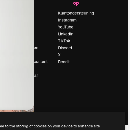
op
Prijzen
Over ons
Klantondersteuning
Reviews
Instagram
Vacatures
YouTube
Zoektrends
LinkedIn
Blog
TikTok
Evenementen
Discord
Slidesgo
X
rum
Verkoop je content
Reddit
Perszaal
Op zoek naar
magnific.ai
ree to the storing of cookies on your device to enhance site