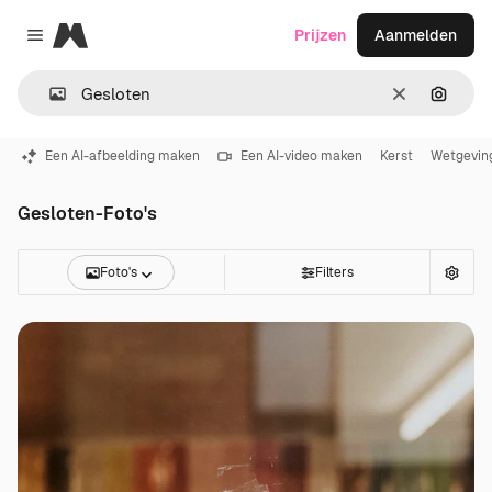
Magnific
Prijzen
Aanmelden
Close menu
Wissen
Zoeken
Een AI-afbeelding maken
Een AI-video maken
Kerst
Wetgevin
Gesloten-Foto's
Foto's
Filters