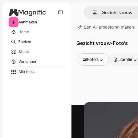
Aanmaken
Een AI-afbeelding maken
Home
Zoeken
Gezicht vrouw-Foto's
Stock
Foto's
Licentie
Verkennen
Alle afbeeldingen
Alle tools
Vectors
Illustraties
Foto's
PSD
Sjablonen
Mockups
Video's
Filmmateriaal
Dynamische afbeeldingen
Videosjablonen
Iconen
3D-modellen
Lettertypen