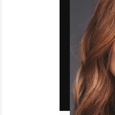
Het creatieve p
creëren. Meer 
onder creatiev
bureaus en stud
Nederlands
Copyright © 2010