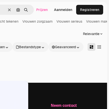
Prijzen
Aanmelden
Registreren
Wissen
Zoeken op afbeelding
Zoeken
cht tekenen
Vrouwen zorgzaam
Vrouwen serieus
Vrouwen make
Relevantie
sen
Bestandstype
Geavanceerd
Bedrijf
Neem contact