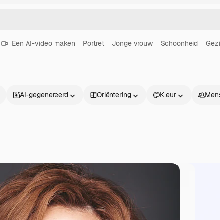
Een AI-video maken
Portret
Jonge vrouw
Schoonheid
Gezi
AI-gegenereerd
Oriëntering
Kleur
Men
Producten
Aan de slag