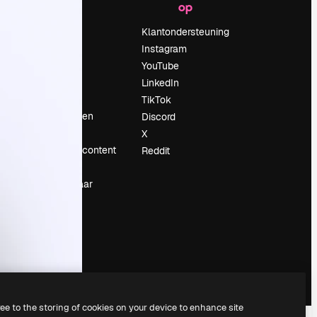
op
Prijzen
Over ons
Klantondersteuning
Reviews
Instagram
Vacatures
YouTube
Zoektrends
LinkedIn
Blog
TikTok
Evenementen
Discord
Slidesgo
X
rum
Verkoop je content
Reddit
Perszaal
Op zoek naar
magnific.ai
ree to the storing of cookies on your device to enhance site