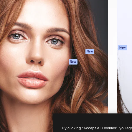
latform om je beste werk te
Spaces
Academy
dan 1 miljoen abonnees
AI-assistent
Documentatie
elingen, ondernemingen,
AI Image Generator
Ondersteuning
io's.
AI Video Generator
Algemene
voorwaarden
AI Voice Generator
Privacybeleid
Stockcontent
Originelen
MCP voor
New
New
Claude/ChatGPT
Cookiebeleid
Agenten
Vertrouwenscent
New
API
Partners
Mobiele app
Onderneming
Alle Magnific-tools
-
2026
Freepik Company S.L.U.
Alle rechten voorbehouden
.
By clicking “Accept All Cookies”, you ag