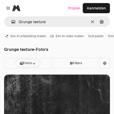
Magnific
Prijzen
Aanmelden
Close menu
Wissen
Zoeken
Een AI-afbeelding maken
Een AI-video maken
Oud papier
Ste
Grunge texture-Foto's
Foto's
Filters