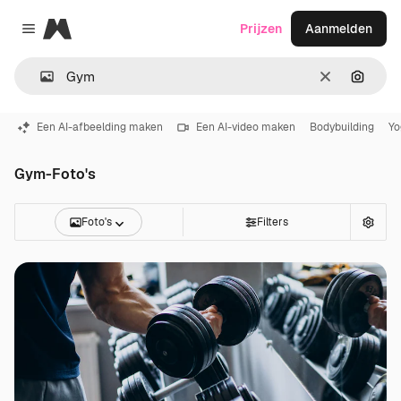
Magnific
Prijzen
Aanmelden
Close menu
Wissen
Zoeken
Een AI-afbeelding maken
Een AI-video maken
Bodybuilding
Yo
Gym-Foto's
Foto's
Filters