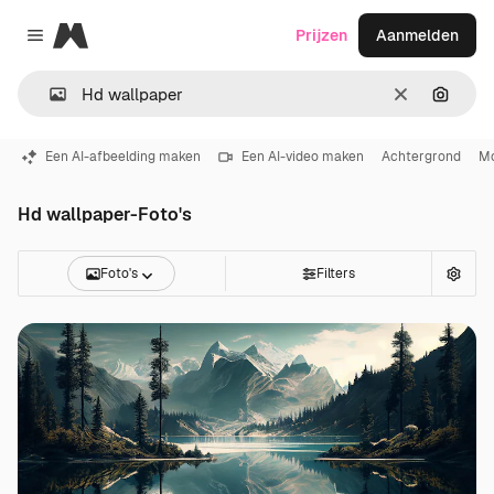
Magnific
Prijzen
Aanmelden
Close menu
Wissen
Zoeken
Een AI-afbeelding maken
Een AI-video maken
Achtergrond
Mo
Hd wallpaper-Foto's
Foto's
Filters