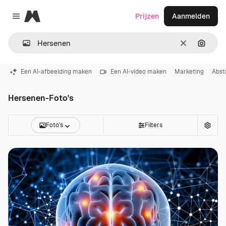
Magnific
Prijzen
Aanmelden
Close menu
Wissen
Zoeken
Een AI-afbeelding maken
Een AI-video maken
Marketing
Abst
Hersenen-Foto's
Foto's
Filters