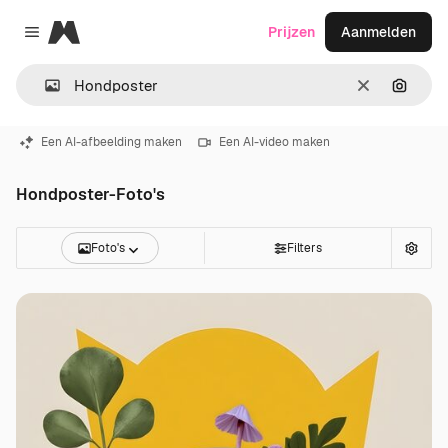
Magnific
Prijzen
Aanmelden
Close menu
Wissen
Zoeken
Een AI-afbeelding maken
Een AI-video maken
Hondposter-Foto's
Foto's
Filters