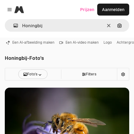
Magnific
Prijzen
Aanmelden
Close menu
Wissen
Zoeken
Een AI-afbeelding maken
Een AI-video maken
Logo
Achtergr
Honingbij-Foto's
Foto's
Filters