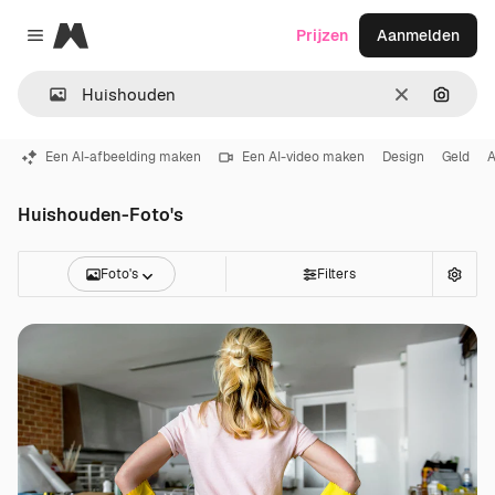
Magnific
Prijzen
Aanmelden
Close menu
Wissen
Zoeken
Een AI-afbeelding maken
Een AI-video maken
Design
Geld
Huishouden-Foto's
Foto's
Filters