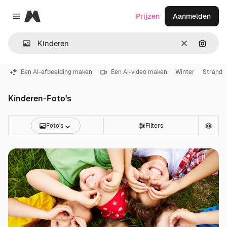
Magnific
Prijzen
Aanmelden
Close menu
Wissen
Zoeken
Een AI-afbeelding maken
Een AI-video maken
Winter
Strand
Kinderen-Foto's
Foto's
Filters