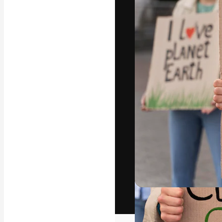
Het creatieve p
creëren. Meer 
onder creatiev
bureaus en stud
Nederlands
Copyright © 2010