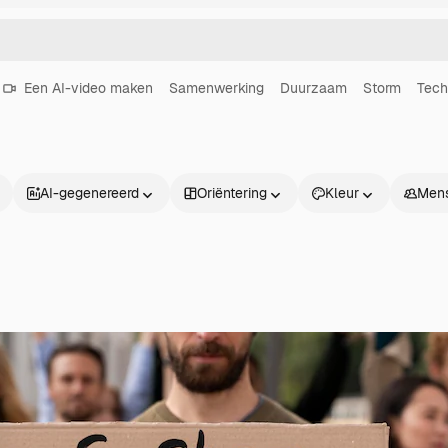
Een AI-video maken
Samenwerking
Duurzaam
Storm
Tech
AI-gegenereerd
Oriëntering
Kleur
Men
Producten
Aan de slag