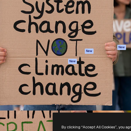
latform om je beste werk te
Spaces
Academy
dan 1 miljoen abonnees
AI-assistent
Documentatie
elingen, ondernemingen,
AI Image Generator
Ondersteuning
io's.
AI Video Generator
Algemene
voorwaarden
AI Voice Generator
Privacybeleid
Stockcontent
Originelen
MCP voor
New
New
Claude/ChatGPT
Cookiebeleid
Agenten
Vertrouwenscent
New
API
Partners
Mobiele app
Onderneming
Alle Magnific-tools
-
2026
Freepik Company S.L.U.
Alle rechten voorbehouden
.
By clicking “Accept All Cookies”, you ag