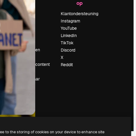
op
Prijzen
Over ons
Klantondersteuning
Reviews
Instagram
Vacatures
YouTube
Zoektrends
LinkedIn
Blog
TikTok
Evenementen
Discord
Slidesgo
X
rum
Verkoop je content
Reddit
Perszaal
Op zoek naar
magnific.ai
ree to the storing of cookies on your device to enhance site