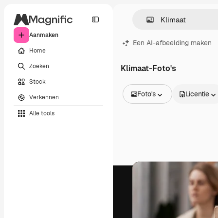
Aanmaken
Een AI-afbeelding maken
Home
Zoeken
Klimaat-Foto's
Stock
Foto's
Licentie
Verkennen
Alle afbeeldingen
Alle tools
Vectors
Illustraties
Foto's
PSD
Sjablonen
Mockups
Video's
Filmmateriaal
Dynamische afbeeldingen
Videosjablonen
Iconen
3D-modellen
Lettertypen