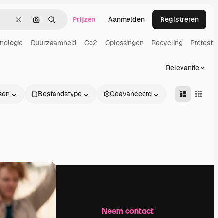
Prijzen
Aanmelden
Registreren
Wissen
Zoeken op afbeelding
Zoeken
nologie
Duurzaamheid
Co2
Oplossingen
Recycling
Protest
Relevantie
sen
Bestandstype
Geavanceerd
Bedrijf
Neem contact