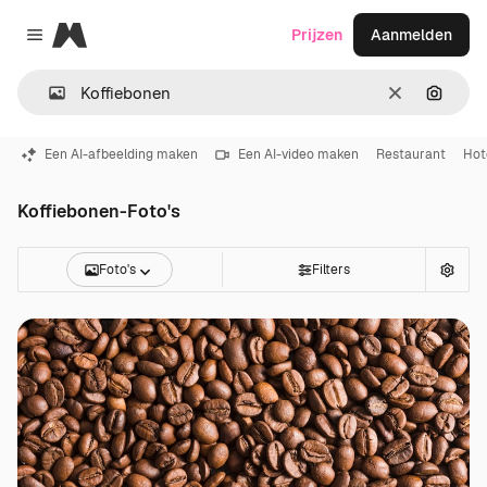
Magnific
Prijzen
Aanmelden
Close menu
Wissen
Zoeken
Een AI-afbeelding maken
Een AI-video maken
Restaurant
Hot
Koffiebonen-Foto's
Foto's
Filters