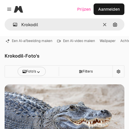
Magnific
Prijzen
Aanmelden
Close menu
Wissen
Zoeken
Een AI-afbeelding maken
Een AI-video maken
Wallpaper
Acht
Krokodil-Foto's
Foto's
Filters