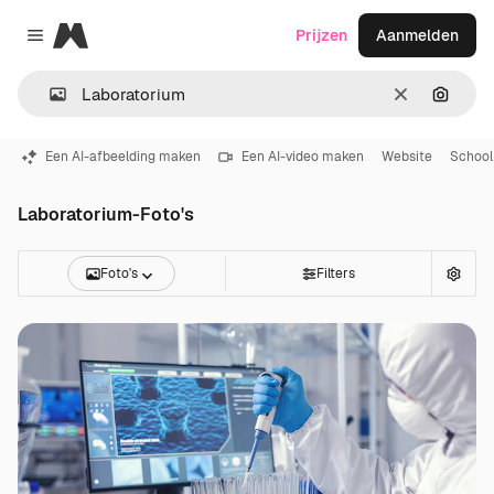
Magnific
Prijzen
Aanmelden
Close menu
Wissen
Zoeken
Een AI-afbeelding maken
Een AI-video maken
Website
School
Laboratorium-Foto's
Foto's
Filters