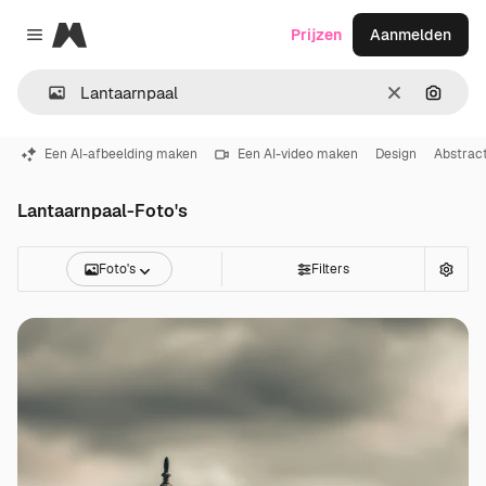
Magnific
Prijzen
Aanmelden
Close menu
Wissen
Zoeken
Een AI-afbeelding maken
Een AI-video maken
Design
Abstrac
Lantaarnpaal-Foto's
Foto's
Filters