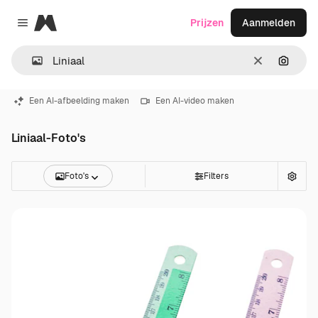
Magnific
Prijzen
Aanmelden
Close menu
Wissen
Zoeken
Een AI-afbeelding maken
Een AI-video maken
Liniaal-Foto's
Foto's
Filters