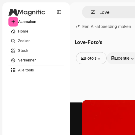
Aanmaken
Een AI-afbeelding maken
Home
Zoeken
Love-Foto's
Stock
Foto's
Licentie
Verkennen
Alle afbeeldingen
Alle tools
Vectors
Illustraties
Foto's
PSD
Sjablonen
Mockups
Video's
Filmmateriaal
Dynamische afbeeldingen
Videosjablonen
Iconen
3D-modellen
Lettertypen