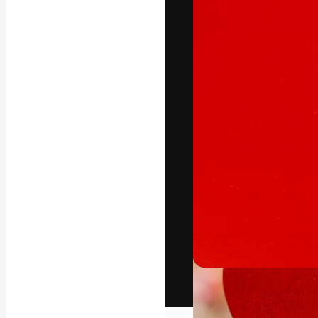
Het creatieve p
creëren. Meer 
onder creatiev
bureaus en stud
Nederlands
Copyright © 2010