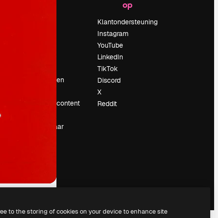
op
Prijzen
Over ons
Klantondersteuning
Reviews
Instagram
Vacatures
YouTube
Zoektrends
LinkedIn
Blog
TikTok
Evenementen
Discord
Slidesgo
X
rum
Verkoop je content
Reddit
Perszaal
Op zoek naar
magnific.ai
ree to the storing of cookies on your device to enhance site