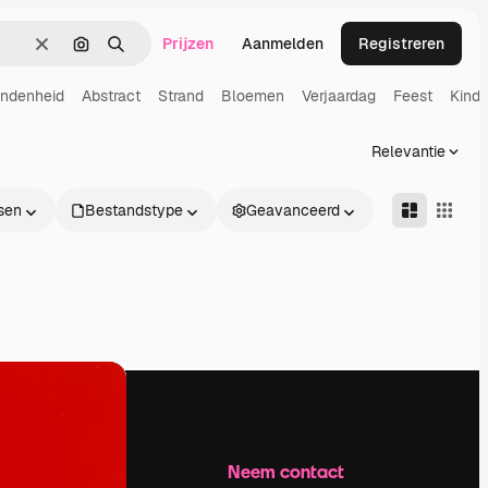
Prijzen
Aanmelden
Registreren
Wissen
Zoeken op afbeelding
Zoeken
ndenheid
Abstract
Strand
Bloemen
Verjaardag
Feest
Kinde
Relevantie
sen
Bestandstype
Geavanceerd
Bedrijf
Neem contact