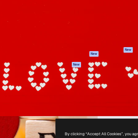
latform om je beste werk te
Spaces
Academy
dan 1 miljoen abonnees
AI-assistent
Documentatie
elingen, ondernemingen,
AI Image Generator
Ondersteuning
io's.
AI Video Generator
Algemene
voorwaarden
AI Voice Generator
Privacybeleid
Stockcontent
Originelen
MCP voor
New
New
Claude/ChatGPT
Cookiebeleid
Agenten
Vertrouwenscent
New
API
Partners
Mobiele app
Onderneming
Alle Magnific-tools
-
2026
Freepik Company S.L.U.
Alle rechten voorbehouden
.
By clicking “Accept All Cookies”, you ag