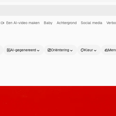
Een AI-video maken
Baby
Achtergrond
Social media
Verbo
AI-gegenereerd
Oriëntering
Kleur
Men
Producten
Aan de slag