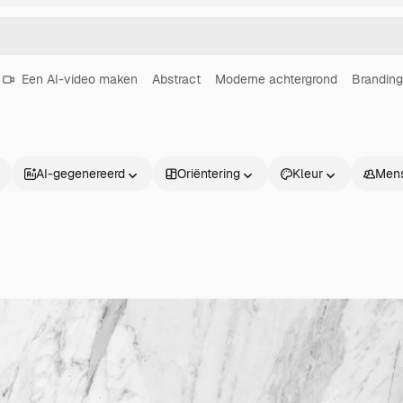
Een AI-video maken
Abstract
Moderne achtergrond
Branding
AI-gegenereerd
Oriëntering
Kleur
Men
Producten
Aan de slag