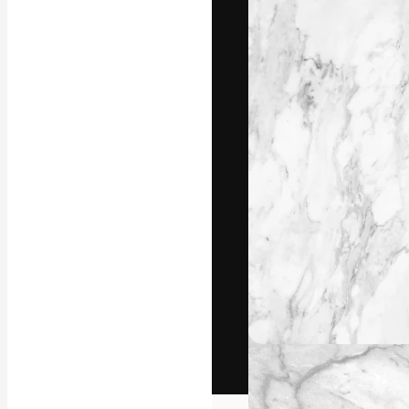
Het creatieve p
creëren. Meer 
onder creatiev
bureaus en stud
Nederlands
Copyright © 2010