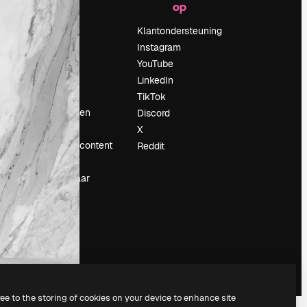
op
Prijzen
Over ons
Klantondersteuning
Reviews
Instagram
Vacatures
YouTube
Zoektrends
LinkedIn
Blog
TikTok
Evenementen
Discord
Slidesgo
X
rum
Verkoop je content
Reddit
Perszaal
Op zoek naar
magnific.ai
ree to the storing of cookies on your device to enhance site