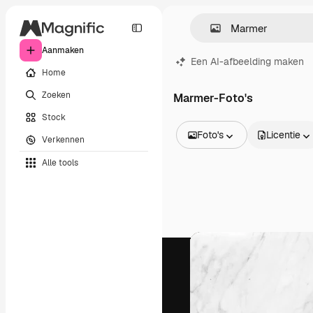
Aanmaken
Een AI-afbeelding maken
Home
Zoeken
Marmer-Foto's
Stock
Foto's
Licentie
Verkennen
Alle afbeeldingen
Alle tools
Vectors
Illustraties
Foto's
PSD
Sjablonen
Mockups
Video's
Filmmateriaal
Dynamische afbeeldingen
Videosjablonen
Iconen
3D-modellen
Lettertypen