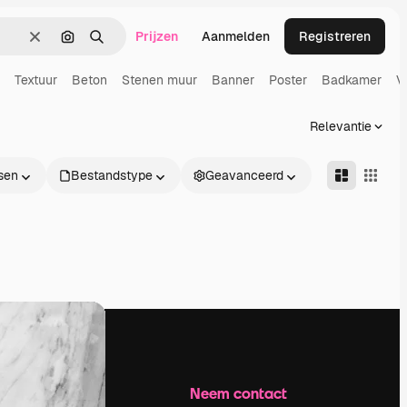
Prijzen
Aanmelden
Registreren
Wissen
Zoeken op afbeelding
Zoeken
Textuur
Beton
Stenen muur
Banner
Poster
Badkamer
V
Relevantie
sen
Bestandstype
Geavanceerd
Bedrijf
Neem contact