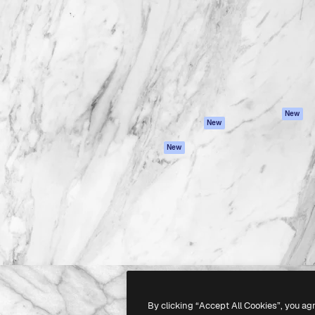
latform om je beste werk te
Spaces
Academy
dan 1 miljoen abonnees
AI-assistent
Documentatie
elingen, ondernemingen,
AI Image Generator
Ondersteuning
io's.
AI Video Generator
Algemene
voorwaarden
AI Voice Generator
Privacybeleid
Stockcontent
Originelen
MCP voor
New
New
Claude/ChatGPT
Cookiebeleid
Agenten
Vertrouwenscent
New
API
Partners
Mobiele app
Onderneming
Alle Magnific-tools
-
2026
Freepik Company S.L.U.
Alle rechten voorbehouden
.
By clicking “Accept All Cookies”, you ag