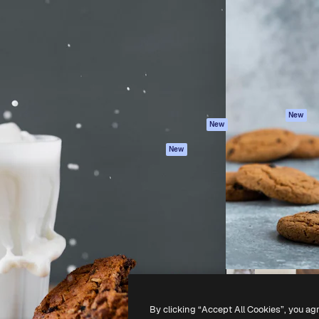
latform om je beste werk te
Spaces
Academy
dan 1 miljoen abonnees
AI-assistent
Documentatie
elingen, ondernemingen,
AI Image Generator
Ondersteuning
io's.
AI Video Generator
Algemene
voorwaarden
AI Voice Generator
Privacybeleid
Stockcontent
Originelen
MCP voor
New
New
Claude/ChatGPT
Cookiebeleid
Agenten
Vertrouwenscent
New
API
Partners
Mobiele app
Onderneming
Alle Magnific-tools
-
2026
Freepik Company S.L.U.
Alle rechten voorbehouden
.
By clicking “Accept All Cookies”, you ag