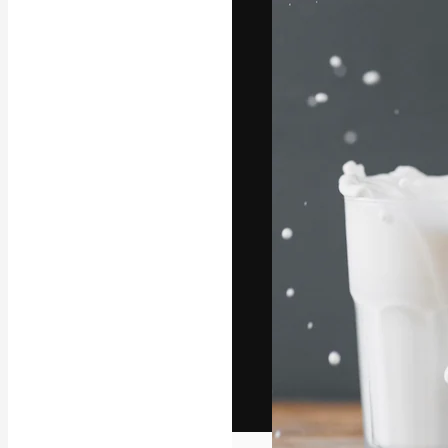
Het creatieve p
creëren. Meer 
onder creatiev
bureaus en stud
Nederlands
Copyright © 2010