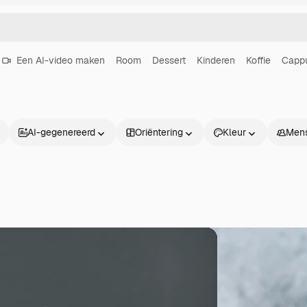
Een AI-video maken
Room
Dessert
Kinderen
Koffie
Capp
AI-gegenereerd
Oriëntering
Kleur
Men
Producten
Aan de slag