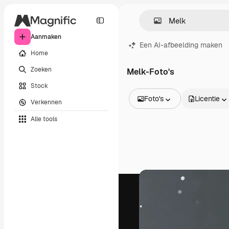
Aanmaken
Een AI-afbeelding maken
Home
Zoeken
Melk-Foto's
Stock
Foto's
Licentie
Verkennen
Alle afbeeldingen
Alle tools
Vectors
Illustraties
Foto's
PSD
Sjablonen
Mockups
Video's
Filmmateriaal
Dynamische afbeeldingen
Videosjablonen
Iconen
3D-modellen
Lettertypen