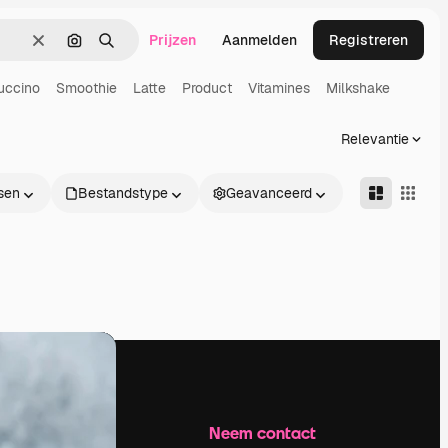
Prijzen
Aanmelden
Registreren
Wissen
Zoeken op afbeelding
Zoeken
uccino
Smoothie
Latte
Product
Vitamines
Milkshake
Relevantie
sen
Bestandstype
Geavanceerd
Bedrijf
Neem contact