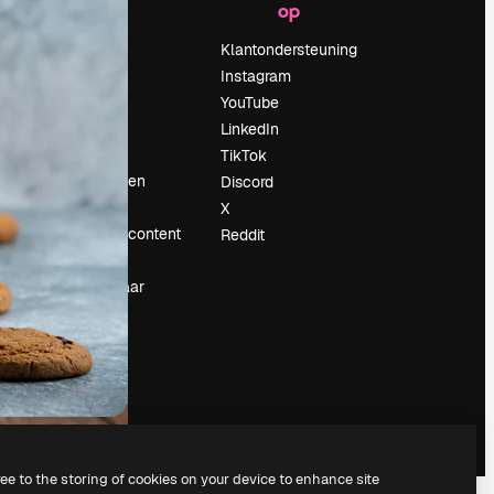
op
Prijzen
Over ons
Klantondersteuning
Reviews
Instagram
Vacatures
YouTube
Zoektrends
LinkedIn
Blog
TikTok
Evenementen
Discord
Slidesgo
X
rum
Verkoop je content
Reddit
Perszaal
Op zoek naar
magnific.ai
ree to the storing of cookies on your device to enhance site