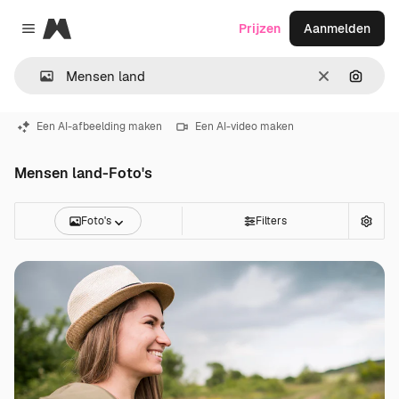
Magnific
Prijzen
Aanmelden
Close menu
Wissen
Zoeken
Een AI-afbeelding maken
Een AI-video maken
Mensen land-Foto's
Foto's
Filters