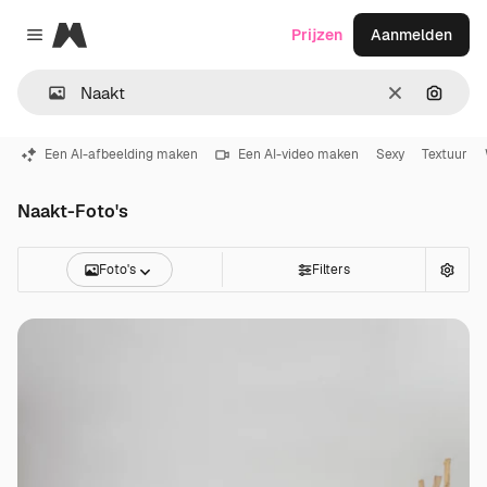
Magnific
Prijzen
Aanmelden
Close menu
Wissen
Zoeken
Een AI-afbeelding maken
Een AI-video maken
Sexy
Textuur
Naakt-Foto's
Foto's
Filters