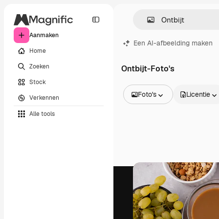
Aanmaken
Een AI-afbeelding maken
Home
Zoeken
Ontbijt-Foto's
Stock
Foto's
Licentie
Verkennen
Alle afbeeldingen
Alle tools
Vectors
Illustraties
Foto's
PSD
Sjablonen
Mockups
Video's
Filmmateriaal
Dynamische afbeeldingen
Videosjablonen
Iconen
3D-modellen
Lettertypen