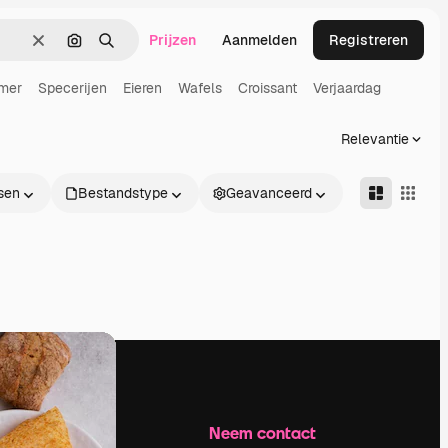
Prijzen
Aanmelden
Registreren
Wissen
Zoeken op afbeelding
Zoeken
mer
Specerijen
Eieren
Wafels
Croissant
Verjaardag
Relevantie
sen
Bestandstype
Geavanceerd
Bedrijf
Neem contact