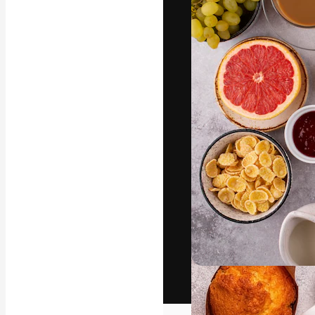
Het creatieve p
creëren. Meer 
onder creatiev
bureaus en stud
Nederlands
Copyright © 2010