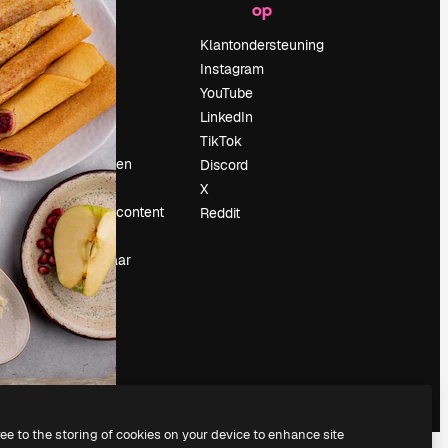
op
Prijzen
Over ons
Klantondersteuning
Reviews
Instagram
Vacatures
YouTube
Zoektrends
LinkedIn
Blog
TikTok
Evenementen
Discord
Slidesgo
X
rum
Verkoop je content
Reddit
Perszaal
Op zoek naar
magnific.ai
ree to the storing of cookies on your device to enhance site