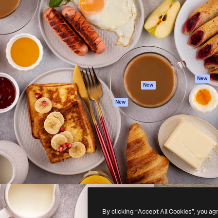
latform om je beste werk te
Spaces
Academy
dan 1 miljoen abonnees
AI-assistent
Documentatie
elingen, ondernemingen,
AI Image Generator
Ondersteuning
io's.
AI Video Generator
Algemene
voorwaarden
AI Voice Generator
Privacybeleid
Stockcontent
Originelen
MCP voor
New
New
Claude/ChatGPT
Cookiebeleid
Agenten
Vertrouwenscent
New
API
Partners
Mobiele app
Onderneming
Alle Magnific-tools
-
2026
Freepik Company S.L.U.
Alle rechten voorbehouden
.
By clicking “Accept All Cookies”, you ag