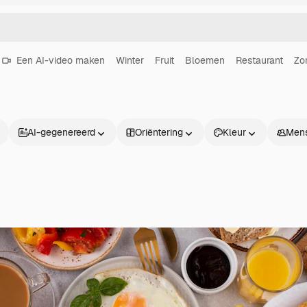
Een AI-video maken
Winter
Fruit
Bloemen
Restaurant
Zo
AI-gegenereerd
Oriëntering
Kleur
Men
Producten
Aan de slag