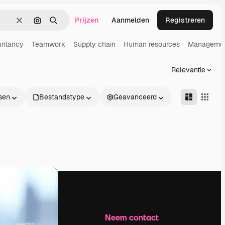
Prijzen
Aanmelden
Registreren
Wissen
Zoeken op afbeelding
Zoeken
untancy
Teamwork
Supply chain
Human resources
Manageme
Relevantie
sen
Bestandstype
Geavanceerd
Bedrijf
Neem contact