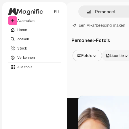
Aanmaken
Een AI-afbeelding maken
Home
Zoeken
Personeel-Foto's
Stock
Foto's
Licentie
Verkennen
Alle afbeeldingen
Alle tools
Vectors
Illustraties
Foto's
PSD
Sjablonen
Mockups
Video's
Filmmateriaal
Dynamische afbeeldingen
Videosjablonen
Iconen
3D-modellen
Lettertypen