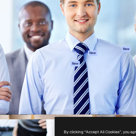
latform om je beste werk te
Spaces
Academy
dan 1 miljoen abonnees
AI-assistent
Documentatie
elingen, ondernemingen,
AI Image Generator
Ondersteuning
io's.
AI Video Generator
Algemene
voorwaarden
AI Voice Generator
Privacybeleid
Stockcontent
Originelen
MCP voor
New
New
Claude/ChatGPT
Cookiebeleid
Agenten
Vertrouwenscent
New
API
Partners
Mobiele app
Onderneming
Alle Magnific-tools
-
2026
Freepik Company S.L.U.
Alle rechten voorbehouden
.
By clicking “Accept All Cookies”, you ag