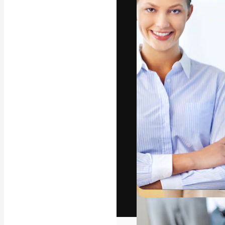
Het creatieve p
creëren. Meer 
onder creatiev
bureaus en stud
Nederlands
Copyright © 2010