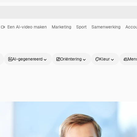
Een AI-video maken
Marketing
Sport
Samenwerking
Acco
AI-gegenereerd
Oriëntering
Kleur
Men
Producten
Aan de slag