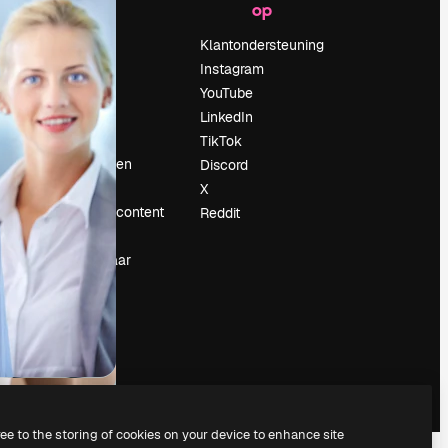
op
Prijzen
Over ons
Klantondersteuning
Reviews
Instagram
Vacatures
YouTube
Zoektrends
LinkedIn
Blog
TikTok
Evenementen
Discord
Slidesgo
X
rum
Verkoop je content
Reddit
Perszaal
Op zoek naar
magnific.ai
ree to the storing of cookies on your device to enhance site