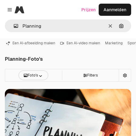
Magnific
Prijzen
Aanmelden
Close menu
Wissen
Zoeken
Een AI-afbeelding maken
Een AI-video maken
Marketing
Spor
Planning-Foto's
Foto's
Filters