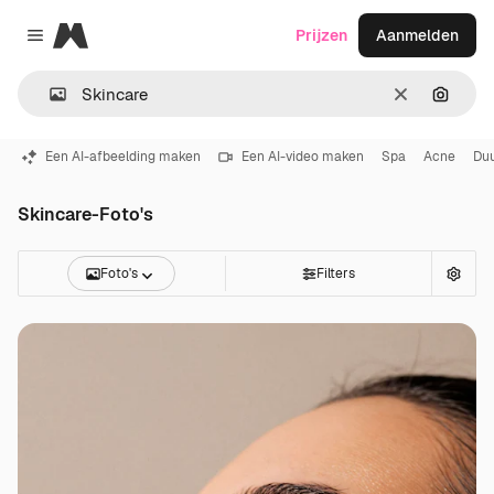
Magnific
Prijzen
Aanmelden
Close menu
Wissen
Zoeken
Een AI-afbeelding maken
Een AI-video maken
Spa
Acne
Du
Skincare-Foto's
Foto's
Filters