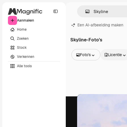
Aanmaken
Een AI-afbeelding maken
Home
Zoeken
Skyline-Foto's
Stock
Foto's
Licentie
Verkennen
Alle afbeeldingen
Alle tools
Vectors
Illustraties
Foto's
PSD
Sjablonen
Mockups
Video's
Filmmateriaal
Dynamische afbeeldingen
Videosjablonen
Iconen
3D-modellen
Lettertypen