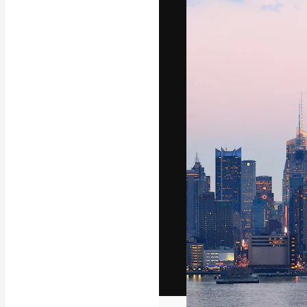
Het creatieve p
creëren. Meer 
onder creatiev
bureaus en stud
Nederlands
Copyright © 2010