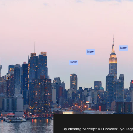
latform om je beste werk te
Spaces
Academy
dan 1 miljoen abonnees
AI-assistent
Documentatie
elingen, ondernemingen,
AI Image Generator
Ondersteuning
io's.
AI Video Generator
Algemene
voorwaarden
AI Voice Generator
Privacybeleid
Stockcontent
Originelen
MCP voor
New
New
Claude/ChatGPT
Cookiebeleid
Agenten
Vertrouwenscent
New
API
Partners
Mobiele app
Onderneming
Alle Magnific-tools
-
2026
Freepik Company S.L.U.
Alle rechten voorbehouden
.
By clicking “Accept All Cookies”, you ag