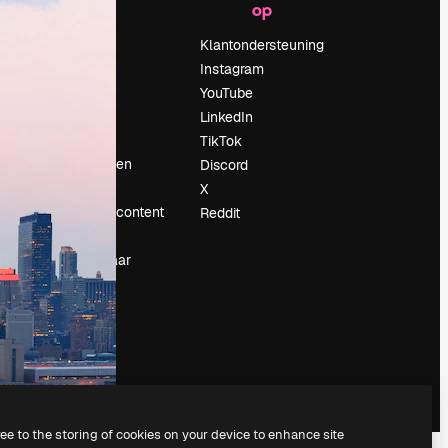
op
Prijzen
Over ons
Klantondersteuning
Reviews
Instagram
Vacatures
YouTube
Zoektrends
LinkedIn
Blog
TikTok
Evenementen
Discord
Slidesgo
X
rum
Verkoop je content
Reddit
Perszaal
Op zoek naar
magnific.ai
ree to the storing of cookies on your device to enhance site