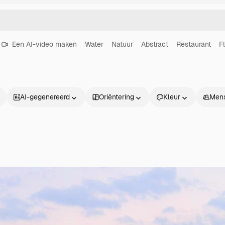
Een AI-video maken
Water
Natuur
Abstract
Restaurant
F
AI-gegenereerd
Oriëntering
Kleur
Men
Producten
Aan de slag