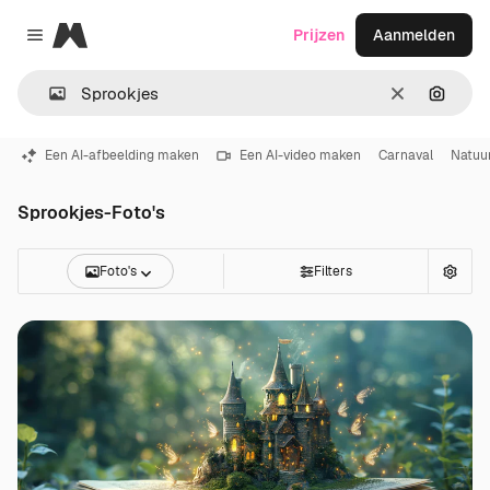
Magnific
Prijzen
Aanmelden
Close menu
Wissen
Zoeken
Een AI-afbeelding maken
Een AI-video maken
Carnaval
Natuu
Sprookjes-Foto's
Foto's
Filters