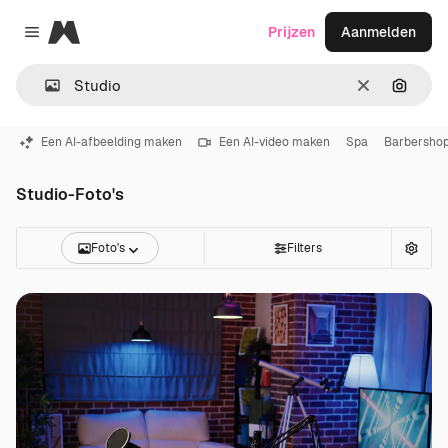
Magnific
Prijzen
Aanmelden
Close menu
Wissen
Zoeken
Een AI-afbeelding maken
Een AI-video maken
Spa
Barbersho
Studio-Foto's
Foto's
Filters