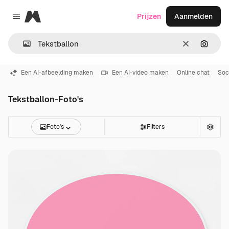
Magnific
Prijzen
Aanmelden
Close menu
Wissen
Zoeken
Een AI-afbeelding maken
Een AI-video maken
Online chat
Soc
Tekstballon-Foto's
Foto's
Filters