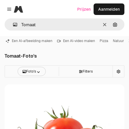
Magnific
Prijzen
Aanmelden
Close menu
Wissen
Zoeken
Een AI-afbeelding maken
Een AI-video maken
Pizza
Natuur
Tomaat-Foto's
Foto's
Filters