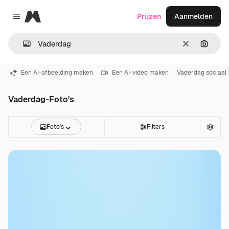
Magnific
Prijzen
Aanmelden
Close menu
Wissen
Zoeken
Een AI-afbeelding maken
Een AI-video maken
Vaderdag sociaal
Vaderdag-Foto's
Foto's
Filters