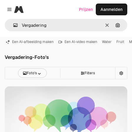
Magnific
Prijzen
Aanmelden
Close menu
Wissen
Zoeken
Een AI-afbeelding maken
Een AI-video maken
Water
Fruit
M
Vergadering-Foto's
Foto's
Filters