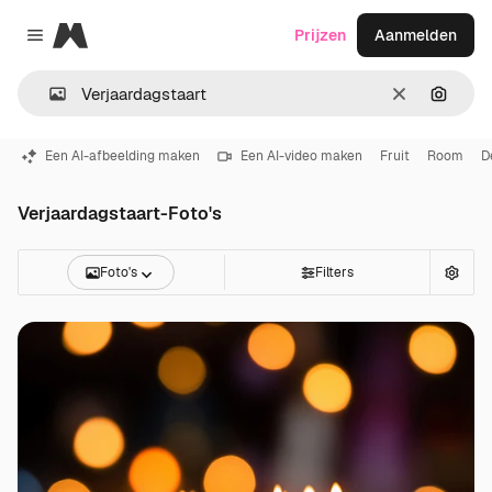
Magnific
Prijzen
Aanmelden
Close menu
Wissen
Zoeken
Een AI-afbeelding maken
Een AI-video maken
Fruit
Room
D
Verjaardagstaart-Foto's
Foto's
Filters