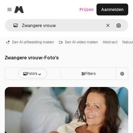
Magnific
Prijzen
Aanmelden
Close menu
Wissen
Zoeken
Een AI-afbeelding maken
Een AI-video maken
Abstract
Natuu
Zwangere vrouw-Foto's
Foto's
Filters