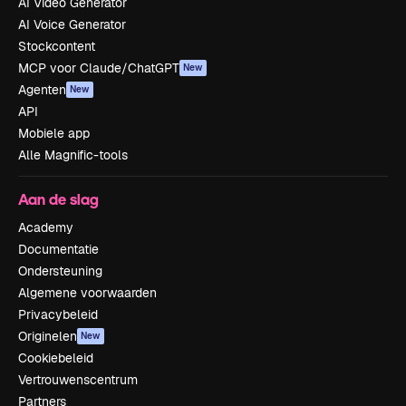
AI Video Generator
AI Voice Generator
Stockcontent
MCP voor Claude/ChatGPT
New
Agenten
New
API
Mobiele app
Alle Magnific-tools
Aan de slag
Academy
Documentatie
Ondersteuning
Algemene voorwaarden
Privacybeleid
Originelen
New
Cookiebeleid
Vertrouwenscentrum
Partners