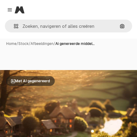
Magnific
Close menu
Zoeken
Home
/
Stock
/
Afbeeldingen
/
Ai genereerde middel…
Met AI gegenereerd