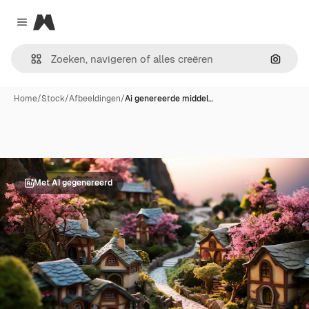
Magnific
Close menu
Zoeken
Home
/
Stock
/
Afbeeldingen
/
Ai genereerde middel…
Met AI gegenereerd