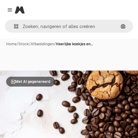
Magnific
Close menu
Zoeken
Home
/
Stock
/
Afbeeldingen
/
Heerlijke koekjes en…
Met AI gegenereerd