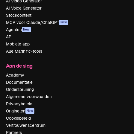
AI Video Generator
AI Voice Generator
Stockcontent
MCP voor Claude/ChatGPT
New
Agenten
New
API
Mobiele app
Alle Magnific-tools
Aan de slag
Academy
Documentatie
Ondersteuning
Algemene voorwaarden
Privacybeleid
Originelen
New
Cookiebeleid
Vertrouwenscentrum
Partners