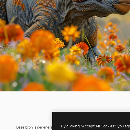
By clicking “Accept All Cookies”, you ag
Deze bron is gegenereerd met
AI
. Je kunt je eigen afbeelding make