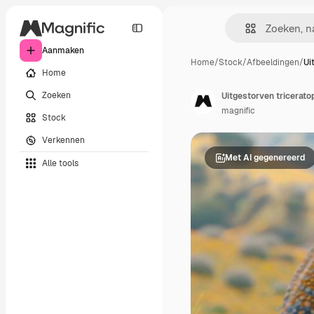
Aanmaken
Home
/
Stock
/
Afbeeldingen
/
Ui
Home
Zoeken
Uitgestorven tricerato
magnific
Stock
Verkennen
Met AI gegenereerd
Alle tools