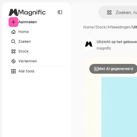
Aanmaken
Home
/
Stock
/
Afbeeldingen
/
Ui
Home
Zoeken
Uitzicht op het gebouw
magnific
Stock
Verkennen
Met AI gegenereerd
Alle tools