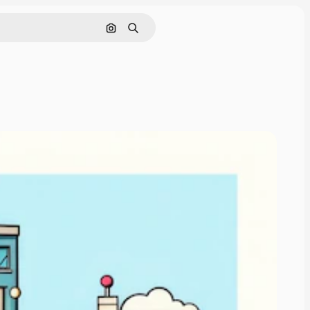
Zoeken op afbeelding
Zoeken