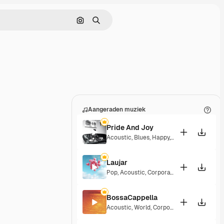
Zoeken op afbeelding
Zoeken
Aangeraden muziek
Pride And Joy
Acoustic
,
Blues
,
Happy
,
Groovy
,
Upbeat
Laujar
Pop
,
Acoustic
,
Corporate
,
Happy
,
Hopeful
,
BossaCappella
Acoustic
,
World
,
Corporate
,
Happy
,
Groovy