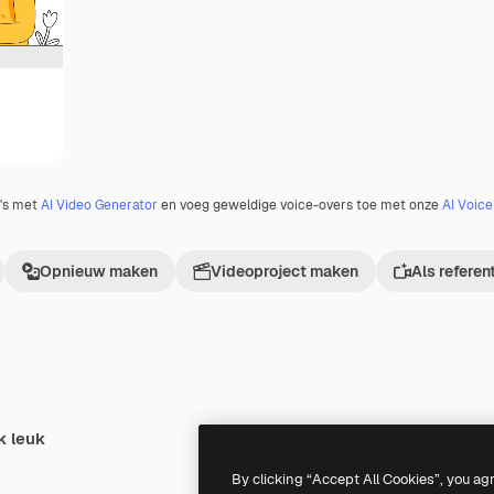
o's met
AI Video Generator
en voeg geweldige voice-overs toe met onze
AI Voic
Opnieuw maken
Videoproject maken
Als referen
k leuk
By clicking “Accept All Cookies”, you ag