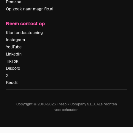
Perszaal
Op zoek naar magnific.ai
Neem contact op
Klantondersteuning
Instagram
YouTube
LinkedIn
TikTok
Discord
X
Reddit
Copyright © 2010-
2026
Freepik Company S.L.U.
Alle rechten
voorbehouden
.