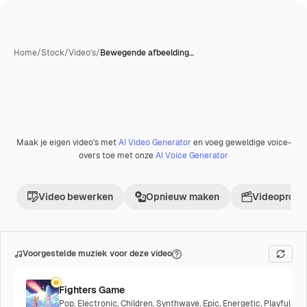
Home
/
Stock
/
Video's
/
Bewegende afbeelding…
Maak je eigen video's met
AI Video Generator
en voeg geweldige voice-
overs toe met onze
AI Voice Generator
Video bewerken
Opnieuw maken
Videoproje
Voorgestelde muziek voor deze video
Fighters Game
Pop
,
Electronic
,
Children
,
Synthwave
,
Epic
,
Energetic
,
Playful