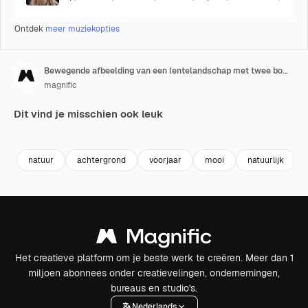
Ontdek
meer muziekopties
Bewegende afbeelding van een lentelandschap met twee bomen
magnific
Dit vind je misschien ook leuk
Premium
Premium
natuur
achtergrond
voorjaar
mooi
natuurlijk
Het creatieve platform om je beste werk te creëren. Meer dan 1
miljoen abonnees onder creatievelingen, ondernemingen,
bureaus en studio's.
Nederlands