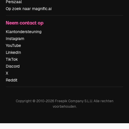
Perszaal
Op zoek naar magnific.ai
Neem contact op
Klantondersteuning
Instagram
YouTube
LinkedIn
TikTok
Discord
X
Reddit
Copyright © 2010-
2026
Freepik Company S.L.U.
Alle rechten
voorbehouden
.