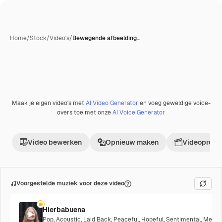
Home
/
Stock
/
Video's
/
Bewegende afbeelding…
Maak je eigen video's met
AI Video Generator
en voeg geweldige voice-
overs toe met onze
AI Voice Generator
Video bewerken
Opnieuw maken
Videoproje
Voorgestelde muziek voor deze video
Hierbabuena
Pop
,
Acoustic
,
Laid Back
,
Peaceful
,
Hopeful
,
Sentimental
,
Melanc