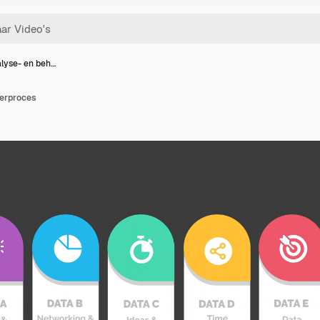
lyse- en beh…
eerproces