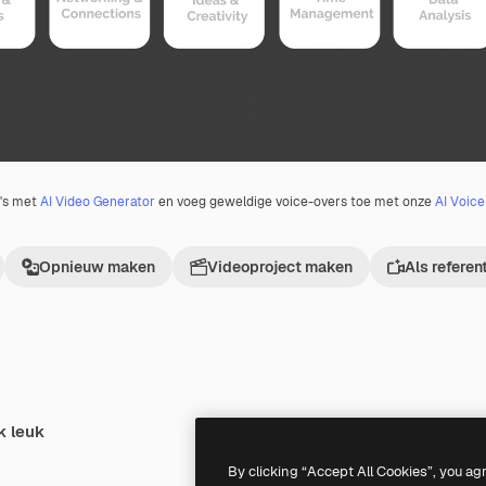
o's met
AI Video Generator
en voeg geweldige voice-overs toe met onze
AI Voic
Opnieuw maken
Videoproject maken
Als referen
k leuk
Premium
Premium
By clicking “Accept All Cookies”, you ag