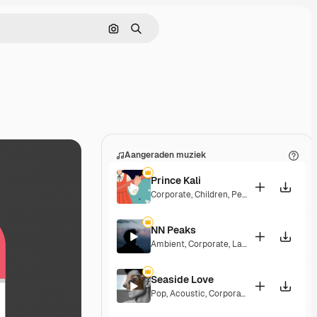
Zoeken op afbeelding
Zoeken
Aangeraden muziek
Prince Kali
Corporate
,
Children
,
Peaceful
,
Hopeful
,
Me
NN Peaks
Ambient
,
Corporate
,
Laid Back
,
Peaceful
,
Seaside Love
Pop
,
Acoustic
,
Corporate
,
Peaceful
,
Hopef