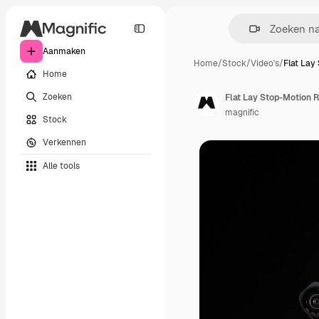
Aanmaken
Home
/
Stock
/
Video's
/
Flat Lay
Home
Zoeken
Flat Lay Stop-Motion
magnific
Stock
Verkennen
Alle tools