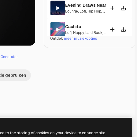
Evening Draws Near
Lounge
,
Lofi
,
Hip Hop
,
Laid Back
,
Peaceful
Cachito
Lofi
,
Happy
,
Laid Back
,
Peaceful
,
Hopeful
,
Ontdek
meer muziekopties
Resilience
Lofi
,
Hip Hop
,
Laid Back
,
Hopeful
e Generator
Written Fate
tie gebruiken
Lofi
,
Soul
,
Laid Back
,
Sentimental
,
Soulful
La Puertorri
Lofi
,
Laid Back
,
Peaceful
,
Hopeful
,
Sentim
Mango Kimono
Lounge
,
Lofi
,
Hip Hop
,
Laid Back
,
Sentimen
Premium
Premium
Gegenereerd door AI
Premium
Premium
Gegenereerd door
ree to the storing of cookies on your device to enhance site