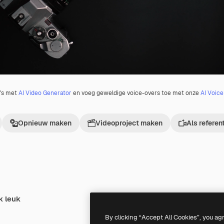
o's met
AI Video Generator
en voeg geweldige voice-overs toe met onze
AI Voic
Opnieuw maken
Videoproject maken
Als referen
k leuk
By clicking “Accept All Cookies”, you ag