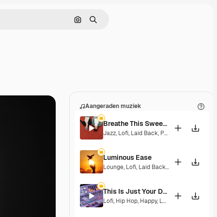
Zoeken op afbeelding
Zoeken
Aangeraden muziek
Breathe This Sweet Moment
Jazz
,
Lofi
,
Laid Back
,
Peaceful
,
Sentiment
Luminous Ease
Lounge
,
Lofi
,
Laid Back
,
Hopeful
This Is Just Your Dream
Lofi
,
Hip Hop
,
Happy
,
Laid Back
,
Peaceful
,