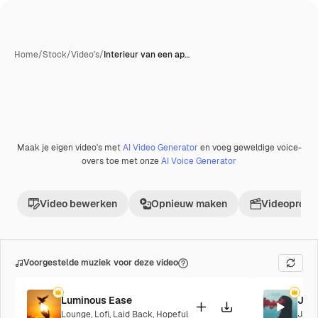
Home
/
Stock
/
Video's
/
Interieur van een ap…
Maak je eigen video's met
AI Video Generator
en voeg geweldige voice-
overs toe met onze
AI Voice Generator
Video bewerken
Opnieuw maken
Videoproje
Voorgestelde muziek voor deze video
Luminous Ease
Jaz
Lounge
,
Lofi
,
Laid Back
,
Hopeful
Jazz