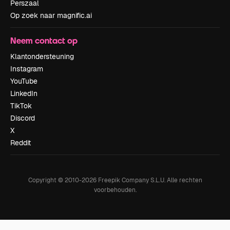
Perszaal
Op zoek naar magnific.ai
Neem contact op
Klantondersteuning
Instagram
YouTube
LinkedIn
TikTok
Discord
X
Reddit
Copyright © 2010-
2026
Freepik Company S.L.U.
Alle rechten
voorbehouden
.