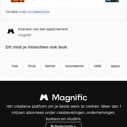
Ontdek
meer muziekopties
Interieur van een appartement
magnific
Dit vind je misschien ook leuk
Premium
Premium
Gegenereerd door AI
huis
thuis
kamer
woonkamer
tafel
appartem
Het creatieve platform om je beste werk te creëren. Meer dan 1
miljoen abonnees onder creatievelingen, ondernemingen,
bureaus en studio's.
Nederlands