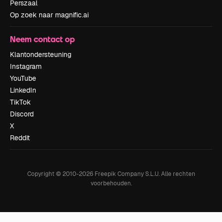
Perszaal
Op zoek naar magnific.ai
Neem contact op
Klantondersteuning
Instagram
YouTube
LinkedIn
TikTok
Discord
X
Reddit
Copyright © 2010-
2026
Freepik Company S.L.U.
Alle rechten
voorbehouden
.