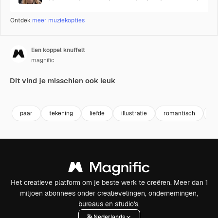
Ontdek
meer muziekopties
Een koppel knuffelt
magnific
Dit vind je misschien ook leuk
paar
tekening
liefde
illustratie
romantisch
ki
Het creatieve platform om je beste werk te creëren. Meer dan 1
miljoen abonnees onder creatievelingen, ondernemingen,
bureaus en studio's.
Nederlands