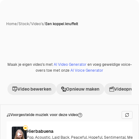
Home
/
Stock
/
Video's
/
Een koppel knuffelt
Maak je eigen video's met
AI Video Generator
en voeg geweldige voice-
overs toe met onze
AI Voice Generator
Video bewerken
Opnieuw maken
Videoproje
Voorgestelde muziek voor deze video
Hierbabuena
Pop
,
Acoustic
,
Laid Back
,
Peaceful
,
Hopeful
,
Sentimental
,
Melanc