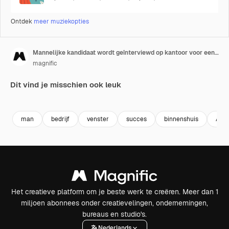
Ontdek
meer muziekopties
Mannelijke kandidaat wordt geïnterviewd op kantoor voor een baan door vrouwelijke interviewer, gezien door raam 10
magnific
Dit vind je misschien ook leuk
man
bedrijf
venster
succes
binnenshuis
Azia
Het creatieve platform om je beste werk te creëren. Meer dan 1
miljoen abonnees onder creatievelingen, ondernemingen,
bureaus en studio's.
Nederlands