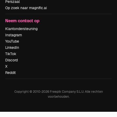
Perszaal
Op zoek naar magnific.ai
Neem contact op
Klantondersteuning
Instagram
YouTube
LinkedIn
TikTok
Discord
X
Reddit
Copyright © 2010-
2026
Freepik Company S.L.U.
Alle rechten
voorbehouden
.