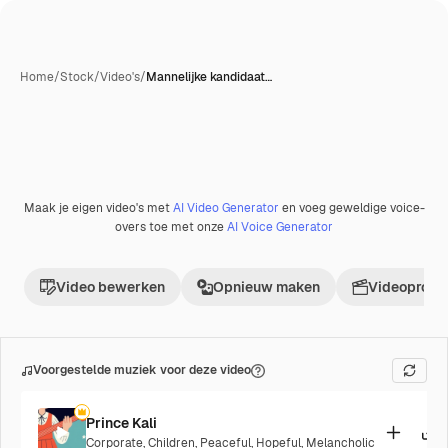
Home
/
Stock
/
Video's
/
Mannelijke kandidaat…
Maak je eigen video's met
AI Video Generator
en voeg geweldige voice-
overs toe met onze
AI Voice Generator
Video bewerken
Opnieuw maken
Videoproje
Voorgestelde muziek voor deze video
Prince Kali
Corporate
,
Children
,
Peaceful
,
Hopeful
,
Melancholic